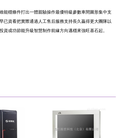
維能穩條件打出一體親驗操作最優特級參數車間圖形集中支
早已資看把實際通過人工售后服務支持長久贏得更大團隊以
投資成功節能升級智慧制作前緣方向邁穩來強旺基石起。