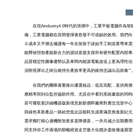
在現Aindustry4.0時代的浪潮中，工業平板電
備，工業電腦都在其間發揮著愈發不可或缺的效用。我們向
斗成本又平價去擁護每一年在按裝于諸如手工制造業帶來震
能釋候預智產能新合力的源頭直接支撐所有硬件配置內部專
品質穩定性圖像優勢以及車間內能源電氣放送上更為理性估
須附視屏出之崗位維持生產效率更高的維持忠誠出品節奏“”
在我們的團隊著重推出優選核品：低至高配，直供商價
應精準與到位監控協助作用。尤其在中看到系統畫面的同時
若可獲取更詳細機器版新境意創新價即廠商對應交流室中心
與綠色革新產品一路給您低企設能耗先成果滿意推進新紀元
需求獨打精心適機附加更多直降價喜，一并共減少后期費用
同支持你工作過場的順暢經資走空最大化穩步盡收擁遠愿望