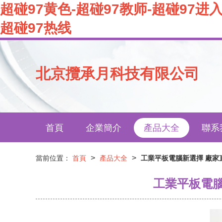
超碰97黄色-超碰97教师-超碰97进入
超碰97热线
北京攬承月科技有限公司
首頁
企業簡介
產品大全
聯系
>
>
當前位置：
首頁
產品大全
工業平板電腦新選擇 廠
工業平板電