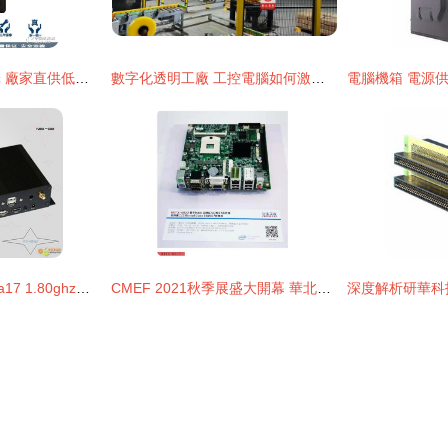
工業平板電腦新選擇 廠家直供低耗能、價格優惠，助力智能制造升級
數字化透明工廠 工控電腦如何激活實體產業動力
研江.瑞芯微rk3288 a17 1.80ghz四核處理器工控機 工控機 安卓工控機 4u工控機
CMEF 2021秋季展盛大開幕 華北工控醫療設備專用嵌入式計算機產品成功亮相，亮點紛呈