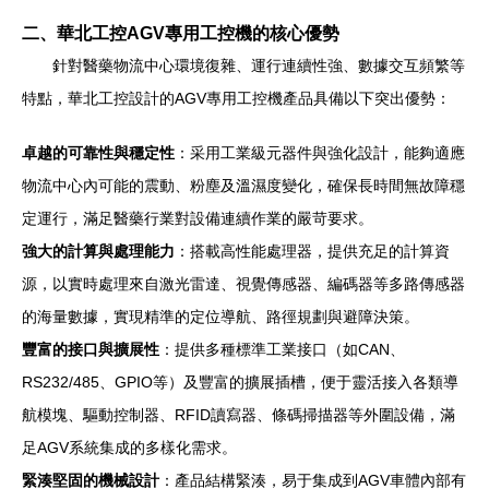
二、華北工控AGV專用工控機的核心優勢
針對醫藥物流中心環境復雜、運行連續性強、數據交互頻繁等
特點，華北工控設計的AGV專用工控機產品具備以下突出優勢：
卓越的可靠性與穩定性
：采用工業級元器件與強化設計，能夠適應
物流中心內可能的震動、粉塵及溫濕度變化，確保長時間無故障穩
定運行，滿足醫藥行業對設備連續作業的嚴苛要求。
強大的計算與處理能力
：搭載高性能處理器，提供充足的計算資
源，以實時處理來自激光雷達、視覺傳感器、編碼器等多路傳感器
的海量數據，實現精準的定位導航、路徑規劃與避障決策。
豐富的接口與擴展性
：提供多種標準工業接口（如CAN、
RS232/485、GPIO等）及豐富的擴展插槽，便于靈活接入各類導
航模塊、驅動控制器、RFID讀寫器、條碼掃描器等外圍設備，滿
足AGV系統集成的多樣化需求。
緊湊堅固的機械設計
：產品結構緊湊，易于集成到AGV車體內部有