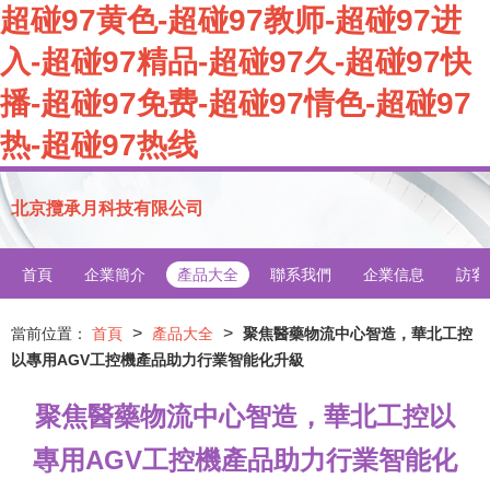
超碰97黄色-超碰97教师-超碰97进
入-超碰97精品-超碰97久-超碰97快
播-超碰97免费-超碰97情色-超碰97
热-超碰97热线
北京攬承月科技有限公司
首頁
企業簡介
產品大全
聯系我們
企業信息
訪客
>
>
當前位置：
首頁
產品大全
聚焦醫藥物流中心智造，華北工控
以專用AGV工控機產品助力行業智能化升級
聚焦醫藥物流中心智造，華北工控以
專用AGV工控機產品助力行業智能化