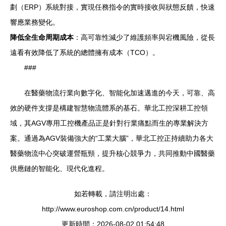
劃（ERP）系統對接，實現任務指令的實時接收與狀態反饋，快速
響應業務變化。
降低全生命周期成本
：高可靠性減少了維護頻率與宕機風險，從長
遠看有效降低了系統的總體擁有成本（TCO）。
###
在醫藥物流行業向數字化、智能化加速邁進的今天，可靠、高
效的硬件支撐是構建智慧物流體系的基石。華北工控深耕工控領
域，其AGV專用工控機產品正是針對行業痛點而生的專業解決方
案。通過為AGV裝備強大的“工業大腦”，華北工控正持續助力各大
醫藥物流中心突破運營瓶頸，提升核心競爭力，共同推動中國醫藥
供應鏈的智能化、現代化進程。
如若轉載，請注明出處：
http://www.euroshop.com.cn/product/14.html
更新時間：2026-08-02 01:54:48