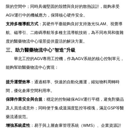
限的空間中；同時具備堅固的殼體與良好的散熱設計，能夠承受
AGV運行中的機械應力，保障核心硬件安全。
支持多種導航方式
：其硬件平臺能夠良好支持激光SLAM、視覺導
航、磁導引、二維碼導航等多種主流導航技術，為不同布局和復雜
度的醫藥物流中心場景提供靈活的解決方案。
三、助力醫藥物流中心“智造”升級
華北工控的AGV專用工控機，作為AGV系統的核心控制單元，
能夠幫助醫藥物流中心實現：
提升運營效率
：通過精準、快速的自動化搬運，縮短物料周轉時
間，優化倉庫空間利用率。
保障作業安全與合規
：穩定的控制確保AGV運行平穩，避免對藥品
及人員造成意外；同時便于集成溫濕度監控等模塊，滿足GSP等醫
藥流通規范。
增強系統柔性
：易于與上層倉庫管理系統（WMS）、企業資源計