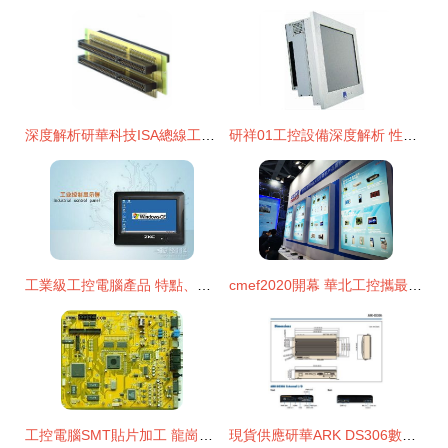
深度解析研華科技ISA總線工控電腦選型專欄
研祥01工控設備深度解析 性能、報價與口碑一覽
工業級工控電腦產品 特點、應用與選型指南
cmef2020開幕 華北工控攜最新醫療行業專用計算機產品精彩亮相
工控電腦SMT貼片加工 龍崗、坂田、龍華三地一站式服務全解析
現貨供應研華ARK DS306數字多媒體嵌入式電腦 深圳市高性價比工控電腦批發方案